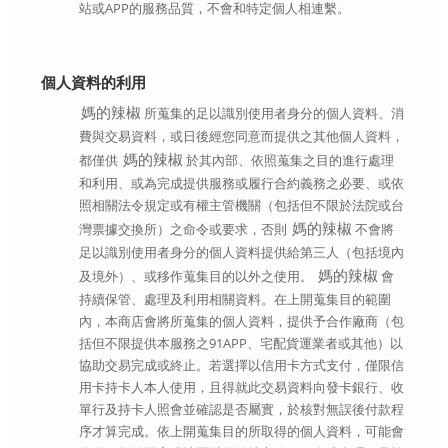
站或APP的服務品質，不會和特定個人相連繫。
個人資料的利用
媽的辣椒
所蒐集的足以識別使用者身分的個人資料、消
費與交易資料，或日後經您同意而提供之其他個人資料，
媽的辣椒
都僅供
於其內部、依照蒐集之目的進行處理
和利用、或為完成提供服務或履行合約義務之必要、或依
照相關法令規定或有權主管機關（包括但不限於法院或台
媽的辣椒
灣票據交換所）之命令或要求，否則
不會將
足以識別使用者身分的個人資料提供給第三人（包括境內
媽的辣椒
及境外）、或移作蒐集目的以外之使用。
會
持續保管、處理及利用相關資料。在上開蒐集目的範圍
內，本商店會將所蒐集的個人資料，提供予合作廠商（包
括但不限提供本服務之91APP、宅配貨運業者或其他）以
協助交易完成或終止。若選擇以信用卡方式支付，僅限信
用卡持卡人本人使用，且得就此交易資料向發卡銀行、收
單行及持卡人照會並確認是否屬實，於核對無誤後付款程
序才算完成。依上開蒐集目的所取得的個人資料，可能會