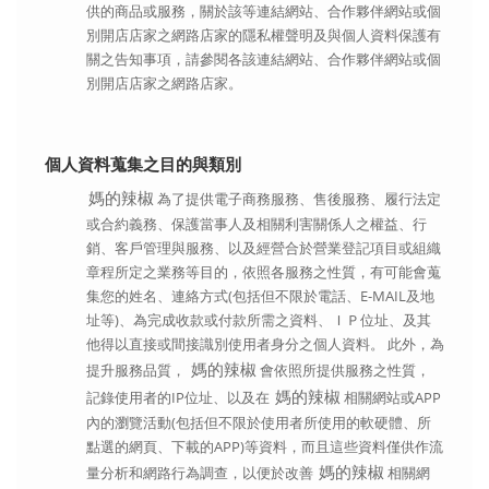
供的商品或服務，關於該等連結網站、合作夥伴網站或個
別開店店家之網路店家的隱私權聲明及與個人資料保護有
關之告知事項，請參閱各該連結網站、合作夥伴網站或個
別開店店家之網路店家。
個人資料蒐集之目的與類別
媽的辣椒
為了提供電子商務服務、售後服務、履行法定
或合約義務、保護當事人及相關利害關係人之權益、行
銷、客戶管理與服務、以及經營合於營業登記項目或組織
章程所定之業務等目的，依照各服務之性質，有可能會蒐
集您的姓名、連絡方式(包括但不限於電話、E-MAIL及地
址等)、為完成收款或付款所需之資料、ＩＰ位址、及其
他得以直接或間接識別使用者身分之個人資料。 此外，為
媽的辣椒
提升服務品質，
會依照所提供服務之性質，
媽的辣椒
記錄使用者的IP位址、以及在
相關網站或APP
內的瀏覽活動(包括但不限於使用者所使用的軟硬體、所
點選的網頁、下載的APP)等資料，而且這些資料僅供作流
媽的辣椒
量分析和網路行為調查，以便於改善
相關網